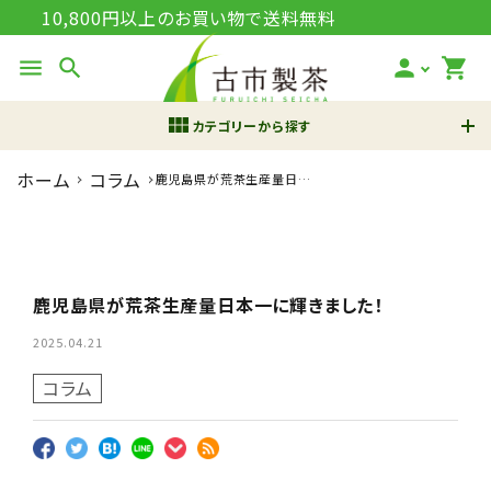
10,800円以上のお買い物で送料無料
menu
search
person
shopping_cart
view_module
カテゴリーから探す
ホーム
コラム
鹿児島県が荒茶生産量日本
search
一に輝きました！
鹿児島茶 さつまかおり
知覧茶
翠の雫
鹿児島県が荒茶生産量日本一に輝きました！
2025.04.21
新規会員登録で200pt進
コラム
呈