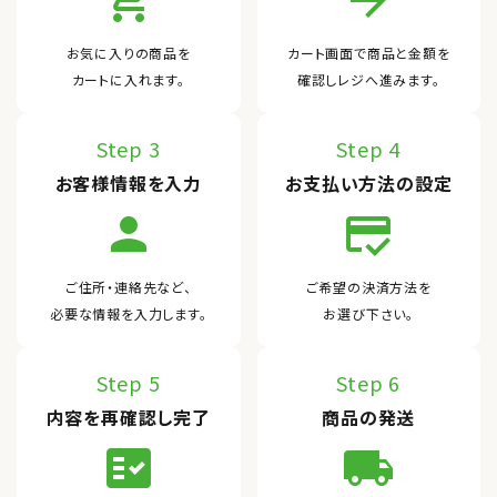
add_shopping_cart
arrow_forward
お気に入りの商品を
カート画面で商品と金額を
カートに入れます。
確認しレジへ進みます。
Step 3
Step 4
お客様情報を入力
お支払い方法の設定
person
credit_score
ご住所・連絡先など、
ご希望の決済方法を
必要な情報を入力します。
お選び下さい。
Step 5
Step 6
内容を再確認し完了
商品の発送
fact_check
local_shipping