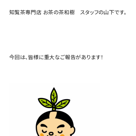
お茶の種類から探す
知覧茶専門店 お茶の茶和樹 スタッフの山下です。
シリーズで探す
ギフト
予算で探す
今回は、皆様に重大なご報告があります！
コンテンツ
call
フリーダイヤル：
0120-56-4839
schedule
受付時間：
9:00～18:00
（土日祝は除く）