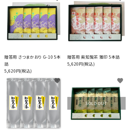
お茶の種類から探す
シリーズで探す
ギフト
贈答用 さつまかおり G-10 5本
贈答用 奥知覧茶 雅印 5本詰
シーン別で楽しむ
詰
5,620円(税込)
5,620円(税込)
予算で探す
favorite
favorite
コンテンツ
SOLD OUT
プライバシーポリシー
特定商取引法について