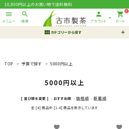
10,800円以上のお買い物で送料無料
0
menu
search
person
shopping_cart
メニュー
検索
アカウント
カート
view_module
カテゴリーから探す
ACCOUNT MENU
ようこそ ゲスト 様
TOP
予算で探す
5000円以上
meeting_room
person
ログイン
新規会員登録
5000円以上
search
価格順
新着順
[ 並び順を変更 ]
-
おすすめ順
-
-
鹿児島茶 さつまかおり
知覧茶
翠の雫
有機栽培
全 [4] 商品中 [1-4] 商品を表示しています
ギフト
新規会員登録で200pt進呈
favorite
favorite