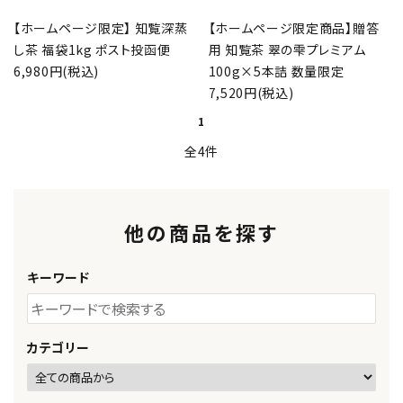
お問い合わせ
【ホームページ限定】 知覧深蒸
【ホームページ限定商品】贈答
し茶 福袋1kg ポスト投函便
用 知覧茶 翠の雫プレミアム
call
フリーダイヤル：
0120-56-4839
6,980円(税込)
100g×5本詰 数量限定
schedule
受付時間：
9:00～18:00
（土日祝は除く）
7,520円(税込)
1
全4件
他の商品を探す
キーワード
カテゴリー