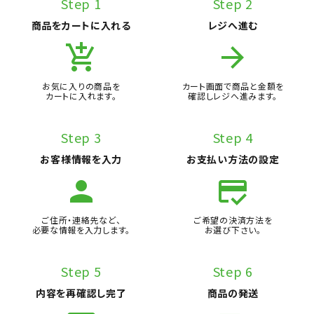
Step 1
Step 2
商品をカートに入れる
レジへ進む
add_shopping_cart
arrow_forward
お気に入りの商品を
カート画面で商品と金額を
カートに入れます。
確認しレジへ進みます。
Step 3
Step 4
お客様情報を入力
お支払い方法の設定
person
credit_score
ご住所・連絡先など、
ご希望の決済方法を
必要な情報を入力します。
お選び下さい。
Step 5
Step 6
内容を再確認し完了
商品の発送