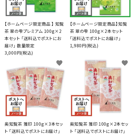
お問い合わせ
call
フリーダイヤル：
0120-56-4839
【ホームページ限定商品 】 知覧
【ホームページ限定商品】知覧
schedule
受付時間：
9:00～18:00
（土日祝は除く）
茶 翠の雫プレミアム 100g×2
茶 翠の雫 100g×2本セット
本セット 「送料込でポストにお
「送料込でポストにお届け」
届け」 数量限定
1,980円(税込)
3,000円(税込)
favorite
favorite
奥知覧茶 雅印 100g×3本セッ
奥知覧茶 雅印 100g×2本セッ
ト 「送料込でポストにお届け」
ト 「送料込でポストにお届け」