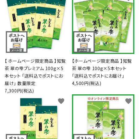
お茶の種類から探す
シリーズで探す
ギフト
【 ホームページ限定商品 】知覧
【ホームページ限定商品 】知覧
シーン別で楽しむ
茶 翠の雫プレミアム 100g×5
茶 翠の雫 100g×5本セット
本セット 「送料込でポストにお
「送料込でポストにお届け」
予算で探す
届け」 数量限定
4,500円(税込)
7,300円(税込)
コンテンツ
favorite
favorite
プライバシーポリシー
特定商取引法について