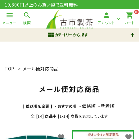
10,800円以上のお買い物で送料無料
0
menu
search
person
shopping_cart
メニュー
検索
アカウント
カート
view_module
カテゴリーから探す
ACCOUNT MENU
ようこそ ゲスト 様
TOP
メール便対応商品
meeting_room
person
ログイン
新規会員登録
メール便対応商品
search
価格順
新着順
[ 並び順を変更 ]
-
おすすめ順
-
-
鹿児島茶 さつまかおり
知覧茶
翠の雫
有機栽培
全 [14] 商品中 [1-14] 商品を表示しています
ギフト
新規会員登録で200pt進呈
favorite
favorite