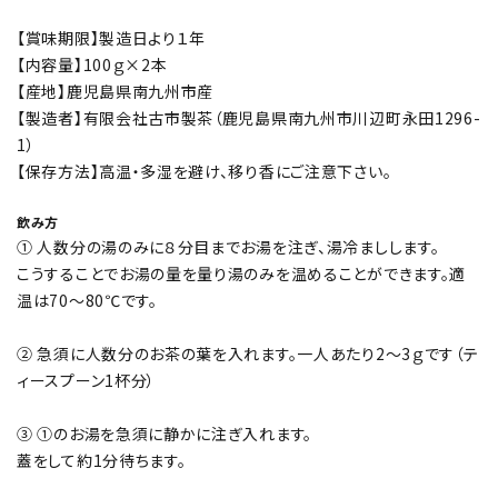
【賞味期限】製造日より１年
【内容量】100ｇ×2本
【産地】鹿児島県南九州市産
【製造者】有限会社古市製茶（鹿児島県南九州市川辺町永田1296-
1）
【保存方法】高温・多湿を避け、移り香にご注意下さい。
飲み方
① 人数分の湯のみに８分目までお湯を注ぎ、湯冷ましします。
こうすることでお湯の量を量り湯のみを温めることができます。適
温は70～80℃です。
② 急須に人数分のお茶の葉を入れます。一人あたり2～3ｇです（テ
ィースプーン1杯分）
③ ①のお湯を急須に静かに注ぎ入れます。
蓋をして約1分待ちます。