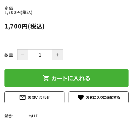
お問い合わせ
定価
1,700円(税込)
call
フリーダイヤル：
0120-56-4839
1,700円(税込)
schedule
受付時間：
9:00～18:00
（土日祝は除く）
－
＋
数量
カートに入れる
shopping_cart
mail_outline
favorite
お問い合わせ
型番:
tyt1i1