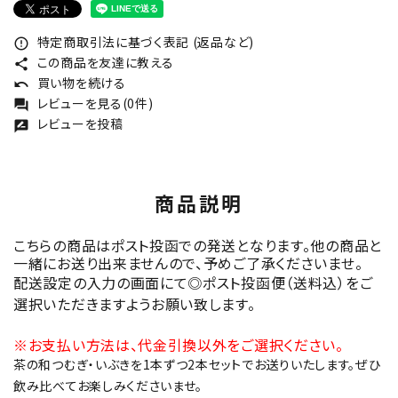
特定商取引法に基づく表記 (返品など)
error_outline
この商品を友達に教える
share
買い物を続ける
undo
レビューを見る(0件)
forum
レビューを投稿
rate_review
商品説明
こちらの商品はポスト投函での発送となります。他の商品と
一緒にお送り出来ませんので、予めご了承くださいませ。
配送設定の入力の画面にて◎ポスト投函便（送料込）をご
選択いただきますようお願い致します。
※お支払い方法は、代金引換以外をご選択ください。
茶の和つむぎ・いぶきを1本ずつ2本セットでお送りいたします。ぜひ
飲み比べてお楽しみくださいませ。