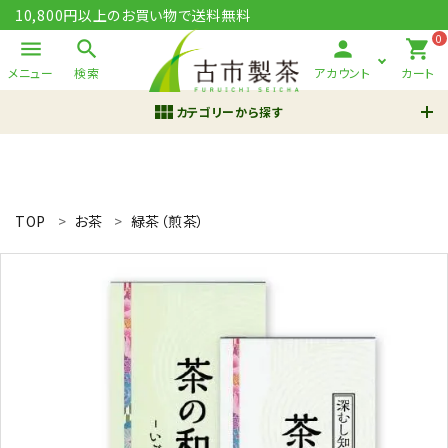
10,800円以上のお買い物で送料無料
0
menu
search
person
shopping_cart
メニュー
検索
アカウント
カート
view_module
カテゴリーから探す
ACCOUNT MENU
ようこそ ゲスト 様
TOP
お茶
緑茶（煎茶）
meeting_room
person
ログイン
新規会員登録
search
鹿児島茶 さつまかおり
知覧茶
翠の雫
有機栽培
ギフト
新規会員登録で200pt進呈