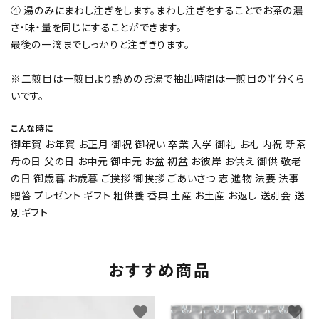
④ 湯のみにまわし注ぎをします。まわし注ぎをすることでお茶の濃
さ・味・量を同じにすることができます。
最後の一滴までしっかりと注ぎきります。
※二煎目は一煎目より熱めのお湯で抽出時間は一煎目の半分くら
いです。
こんな時に
御年賀 お年賀 お正月 御祝 御祝い 卒業 入学 御礼 お礼 内祝 新茶
母の日 父の日 お中元 御中元 お盆 初盆 お彼岸 お供え 御供 敬老
の日 御歳暮 お歳暮 ご挨拶 御挨拶 ごあいさつ 志 進物 法要 法事
贈答 プレゼント ギフト 粗供養 香典 土産 お土産 お返し 送別会 送
別ギフト
おすすめ商品
favorite
favorite