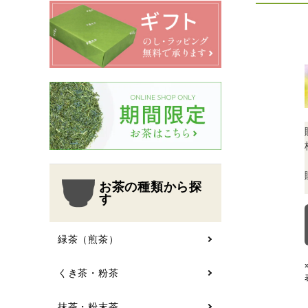
翠の雫
有機栽培
ギフト
新規会員登録で200pt進呈
お茶の種類から探す
シリーズで探す
ギフト
お茶の種類から探
す
シーン別で楽しむ
緑茶（煎茶）
予算で探す
くき茶・粉茶
コンテンツ
抹茶・粉末茶