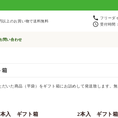
call
フリーダ
00円以上のお買い物で送料無料
schedule
受付時間
お問い合わせ
ト箱
ただいた商品（平袋）をギフト箱にお詰めして発送致します。無
3本入 ギフト箱
2本入 ギフト