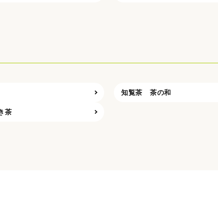
知覧茶 茶の和
き茶