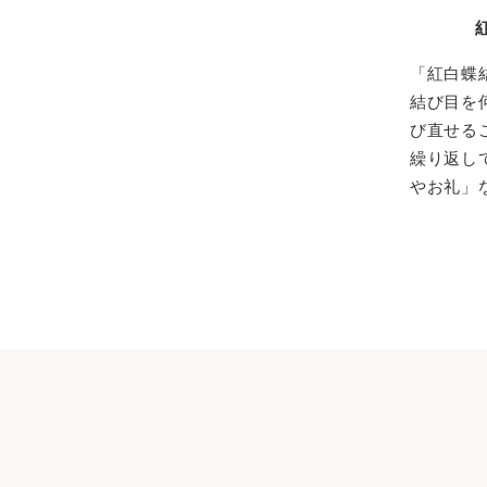
「紅白蝶
結び目を
び直せる
繰り返し
やお礼」