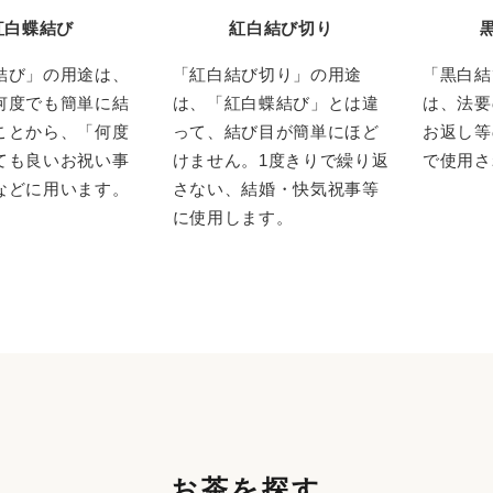
紅白蝶結び
紅白結び切り
結び」の用途は、
「紅白結び切り」の用途
「黒白結
何度でも簡単に結
は、「紅白蝶結び」とは違
は、法要
ことから、「何度
って、結び目が簡単にほど
お返し等
ても良いお祝い事
けません。1度きりで繰り返
で使用さ
などに用います。
さない、結婚・快気祝事等
に使用します。
お茶を探す