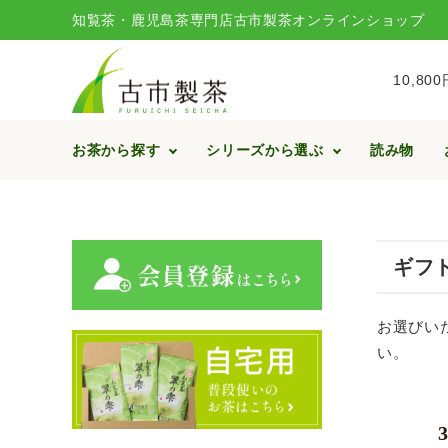
知覧茶・鹿児島茶専門店古市製茶オンラインショップ
10,8
お茶から探す
シリーズから選ぶ
読み物
ACCOUNT MENU
ようこそ ゲスト 様
ギフ
meeting_room
person
ログイン
新規会員登録
お選びい
search
い。
鹿児島茶 さつまかおり
知覧茶