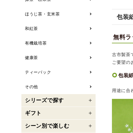
プライバシーポリシー
ほうじ茶・玄米茶
包装
特定商取引法について
和紅茶
無料ラ
お問い合わせ
有機栽培茶
call
フリーダイヤル：
0120-56-4839
schedule
古市製茶
受付時間：
9:00～18:00
（土日祝は除く）
健康茶
ご要望の
ティーバック
包装
その他
用途に合
シリーズで探す
ギフト
シーン別で楽しむ