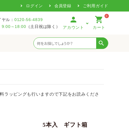
ログイン
会員登録
ご利用ガイド
0
person
shopping_cart
イヤル：
0120-56-4839
：
9:00～18:00
（土日祝は除く）
アカウント
カート
search
料ラッピングも行いますので下記をお読みくださ
箱
5本入 ギフト箱