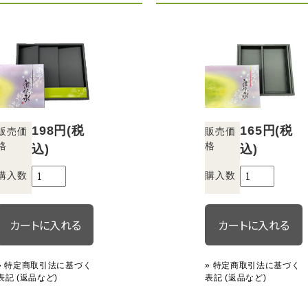
198円(税
165円(税
販売価
販売価
格
格
込)
込)
購入数
購入数
» 特定商取引法に基づく
» 特定商取引法に基づく
表記 (返品など)
表記 (返品など)