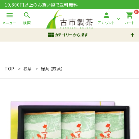
10,800円以上のお買い物で送料無料
0
menu
search
person
shopping_cart
メニュー
検索
アカウント
カート
view_module
カテゴリーから探す
ACCOUNT MENU
ようこそ ゲスト 様
TOP
お茶
緑茶（煎茶）
meeting_room
person
ログイン
新規会員登録
search
鹿児島茶 さつまかおり
知覧茶
翠の雫
有機栽培
ギフト
新規会員登録で200pt進呈