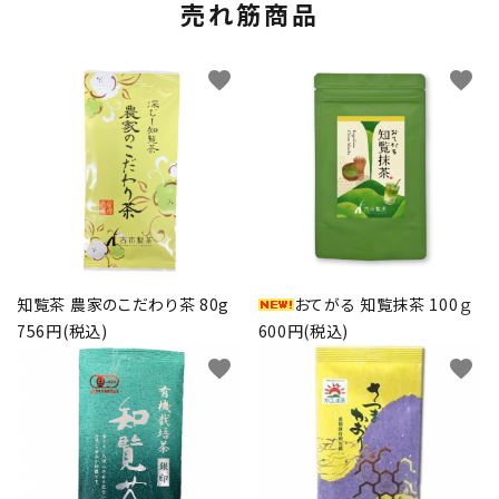
売れ筋商品
favorite
favorite
知覧茶 農家のこだわり茶 80g
おてがる 知覧抹茶 100ｇ
756円(税込)
600円(税込)
favorite
favorite