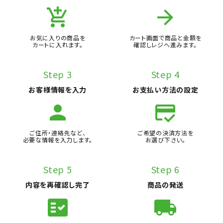
add_shopping_cart
arrow_forward
お気に入りの商品を
カート画面で商品と金額を
カートに入れます。
確認しレジへ進みます。
Step 3
Step 4
お客様情報を入力
お支払い方法の設定
person
credit_score
ご住所・連絡先など、
ご希望の決済方法を
必要な情報を入力します。
お選び下さい。
Step 5
Step 6
内容を再確認し完了
商品の発送
fact_check
local_shipping