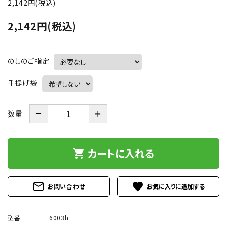
2,142円(税込)
お問い合わせ
2,142円(税込)
call
フリーダイヤル：
0120-56-4839
schedule
受付時間：
9:00～18:00
（土日祝は除く）
のしのご指定
手提げ袋
－
＋
数量
カートに入れる
shopping_cart
mail_outline
favorite
お問い合わせ
型番:
6003h