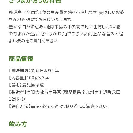
さつまかおりの特徴
鹿児島は全国第1位の生産量を誇る茶産地です。美味しいお茶
を産地直送にてお届けいたします。
豊かな自然の恵み、薩摩半島の中央高冷地に生育し、深い霧
で育まれた逸品「さつまかおり」でございます。上品な旨みと程
よい渋みをご賞味ください。
商品情報
【賞味期限】製造日より１年
【内容量】100ｇ×3本
【産地】鹿児島県産
【製造者】有限会社古市製茶（鹿児島県南九州市川辺町永田
1296-1）
【保存方法】高温・多湿を避け、移り香にご注意下さい。
飲み方