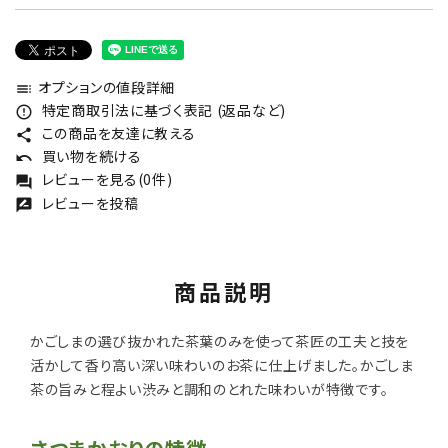
オプションの値段詳細
toc
特定商取引法に基づく表記 (返品など)
error_outline
この商品を友達に教える
share
買い物を続ける
undo
レビューを見る(0件)
forum
レビューを投稿
rate_review
商品説明
かごしまの選び抜かれた茶葉のみを使って茶匠の工夫と技を
活かして香り高い深い味わいのお茶に仕上げました。かごしま
茶の旨みと程よい渋みと調和のとれた味わいが特徴です。