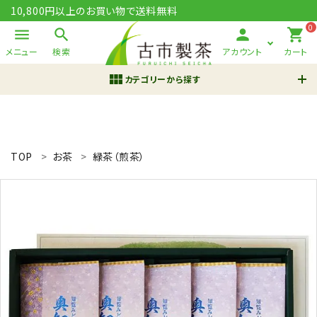
10,800円以上のお買い物で送料無料
0
menu
search
person
shopping_cart
メニュー
検索
アカウント
カート
view_module
カテゴリーから探す
ACCOUNT MENU
ようこそ ゲスト 様
TOP
お茶
緑茶（煎茶）
meeting_room
person
ログイン
新規会員登録
search
鹿児島茶 さつまかおり
知覧茶
翠の雫
有機栽培
ギフト
新規会員登録で200pt進呈