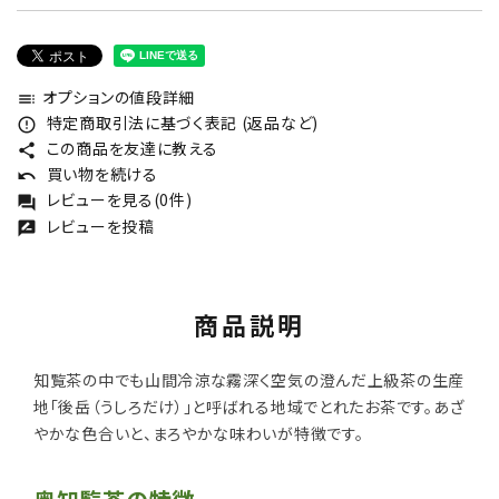
オプションの値段詳細
toc
特定商取引法に基づく表記 (返品など)
error_outline
この商品を友達に教える
share
買い物を続ける
undo
レビューを見る(0件)
forum
レビューを投稿
rate_review
商品説明
知覧茶の中でも山間冷涼な霧深く空気の澄んだ上級茶の生産
地「後岳（うしろだけ）」と呼ばれる地域でとれたお茶です。あざ
やかな色合いと、まろやかな味わいが特徴です。