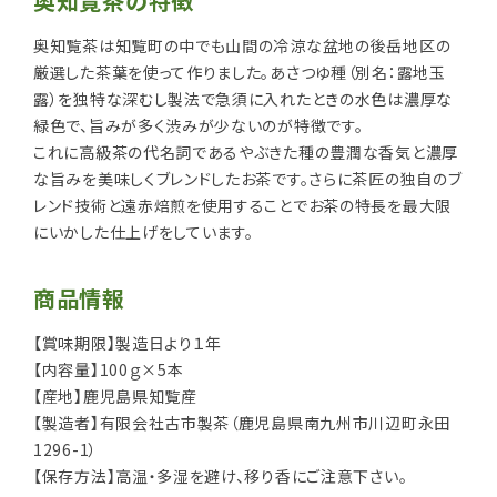
奥知覧茶の特徴
奥知覧茶は知覧町の中でも山間の冷涼な盆地の後岳地区の
厳選した茶葉を使って作りました。あさつゆ種（別名：露地玉
露）を独特な深むし製法で急須に入れたときの水色は濃厚な
緑色で、旨みが多く渋みが少ないのが特徴です。
これに高級茶の代名詞であるやぶきた種の豊潤な香気と濃厚
な旨みを美味しくブレンドしたお茶です。さらに茶匠の独自のブ
レンド技術と遠赤焙煎を使用することでお茶の特長を最大限
にいかした仕上げをしています。
商品情報
【賞味期限】製造日より１年
【内容量】100ｇ×5本
【産地】鹿児島県知覧産
【製造者】有限会社古市製茶（鹿児島県南九州市川辺町永田
1296-1）
【保存方法】高温・多湿を避け、移り香にご注意下さい。