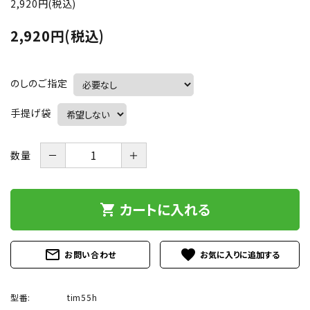
2,920円(税込)
お問い合わせ
2,920円(税込)
call
フリーダイヤル：
0120-56-4839
schedule
受付時間：
9:00～18:00
（土日祝は除く）
のしのご指定
手提げ袋
－
＋
数量
カートに入れる
shopping_cart
mail_outline
favorite
お問い合わせ
型番:
tim55h