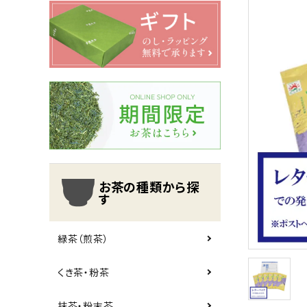
翠の雫
有機栽培
ギフト
新規会員登録で200pt進呈
お茶の種類から探す
シリーズで探す
ギフト
お茶の種類から探
す
シーン別で楽しむ
緑茶（煎茶）
予算で探す
くき茶・粉茶
コンテンツ
抹茶・粉末茶