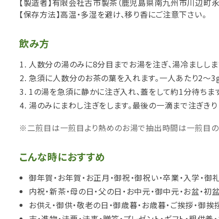
【製造者】有限会社古市製茶（鹿児島県南九州市川辺町永田1
【保存方法】高温・多湿を避け、移り香にご注意下さい。
飲み方
人数分の湯のみに8分目までお湯を注ぎ、湯冷ましします
急須に人数分のお茶の葉を入れます。一人あたり2～3g
1の湯を急須に静かに注ぎ入れ、蓋をして約1分待ちます
湯のみにまわし注ぎをします。最後の一滴まで注ぎきり
※二煎目は一煎目より熱めのお湯で抽出時間は一煎目の
こんな時におすすめ
御年賀・お年賀・お正月・御祝・御祝い・卒業・入学・御
内祝・新茶・母の日・父の日・お中元・御中元・お盆・初
お供え・御供・敬老の日・御歳暮・お歳暮・ご挨拶・御挨
志・進物・法要・法事・贈答・プレゼント・ギフト・粗供養