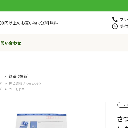
call
フリ
,800円以上のお買い物で送料無料
schedule
受付
お問い合わせ
茶
緑茶（煎茶）
ズ
鹿児島茶さつまかおり
ズ
かごしま茶
20
さつ