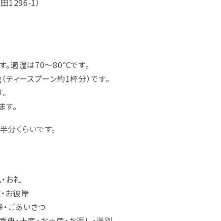
296-1）
。適温は70～80℃です。
（ティースプーン約1杯分）です。
。
ます。
半分くらいです。
礼・お礼
盆・お彼岸
拶・ごあいさつ
・香典・土産・お土産・お返し・送別