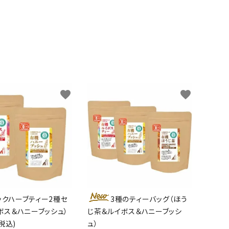
favorite
favorite
ックハーブティー2種セ
3種のティーバッグ（ほう
ボス＆ハニーブッシュ）
じ茶＆ルイボス＆ハニーブッシ
(税込)
ュ）