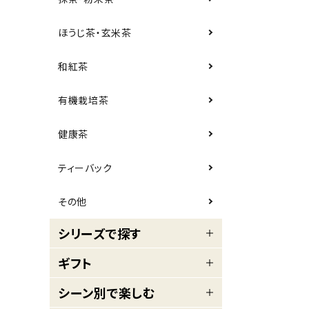
プライバシーポリシー
ほうじ茶・玄米茶
特定商取引法について
和紅茶
お問い合わせ
有機栽培茶
call
フリーダイヤル：
0120-56-4839
schedule
受付時間：
9:00～18:00
（土日祝は除く）
健康茶
ティーバック
その他
シリーズで探す
ギフト
シーン別で楽しむ