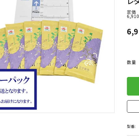
レ
定価
6,91
6,
数量
型番: