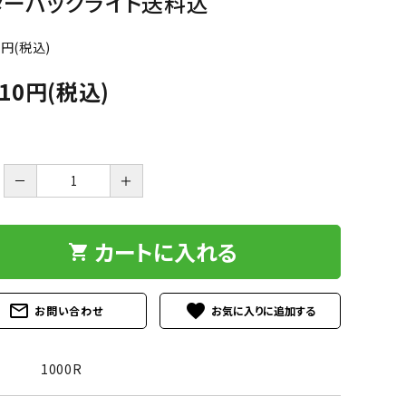
ターパックライト送料込
0円(税込)
910円(税込)
－
＋
カートに入れる
shopping_cart
mail_outline
favorite
お問い合わせ
1000R