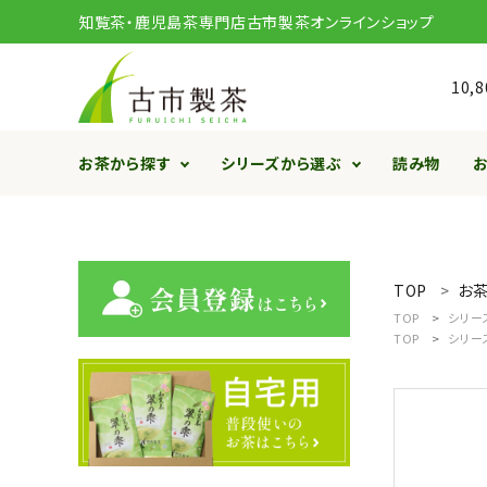
知覧茶・鹿児島茶専門店古市製茶オンラインショップ
10
お茶から探す
シリーズから選ぶ
読み物
ACCOUNT MENU
ようこそ ゲスト 様
TOP
お
meeting_room
person
ログイン
新規会員登録
TOP
シリー
TOP
シリー
search
鹿児島茶 さつまかおり
知覧茶