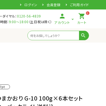
ログイン
会員登録
ご利用ガイド
0
person
shopping_cart
ーダイヤル：
0120-56-4839
時間：
9:00～18:00
（土日祝は除く）
アカウント
カート
search
7pt
まかおり G-10 100g×6本セット