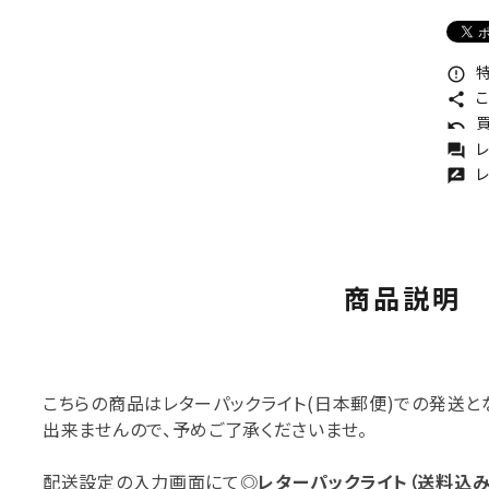
特
error_outline
こ
share
買
undo
レ
forum
レ
rate_review
商品説明
こちらの商品はレターパックライト(日本郵便)での発送と
出来ませんので、予めご了承くださいませ。
配送設定の入力画面にて
◎レターパックライト（送料込み