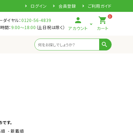
ログイン
会員登録
ご利用ガイド
0
person
shopping_cart
ーダイヤル：
0120-56-4839
時間：
9:00～18:00
（土日祝は除く）
アカウント
カート
search
めです。
格順
-
新着順