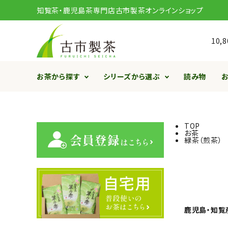
知覧茶・鹿児島茶専門店古市製茶オンラインショップ
10
お茶から探す
シリーズから選ぶ
読み物
ACCOUNT MENU
ようこそ ゲスト 様
TOP
お茶
緑茶（煎茶）
meeting_room
person
ログイン
新規会員登録
search
鹿児島・知覧
鹿児島茶 さつまかおり
知覧茶