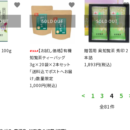
favorite
favorite
favorite
 OUT
SOLD OUT
SOLD OUT
100g
【お試し価格】有機
贈答用 奥知覧茶 秀印 2
知覧茶ティーバッグ
本詰
3g×20袋×2本セット
1,893円(税込)
「送料込でポストへお届
け」数量限定
1,000円(税込)
<
1
3
4
5
全81件