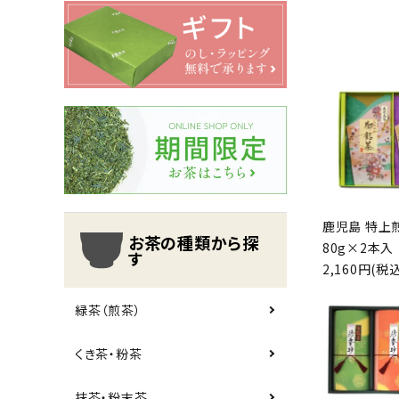
翠の雫
有機栽培
ギフト
新規会員登録で200pt進呈
お茶の種類から探す
シリーズで探す
鹿児島 特上
ギフト
お茶の種類から探
80g×2本入
す
2,160円(税込
シーン別で楽しむ
緑茶（煎茶）
予算で探す
くき茶・粉茶
コンテンツ
抹茶・粉末茶