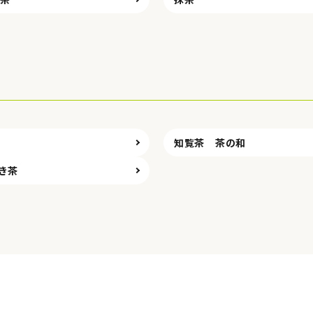
茶
知覧茶 茶の和
き茶