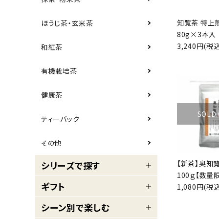
プライバシーポリシー
知覧茶 特上
ほうじ茶・玄米茶
80g×3本入
特定商取引法について
3,240円(税込
和紅茶
お問い合わせ
有機栽培茶
call
フリーダイヤル：
0120-56-4839
schedule
受付時間：
9:00～18:00
（土日祝は除く）
健康茶
SOLD
ティーバック
その他
【新茶】奥知
シリーズで探す
100ｇ【数量
ギフト
1,080円(税込
シーン別で楽しむ