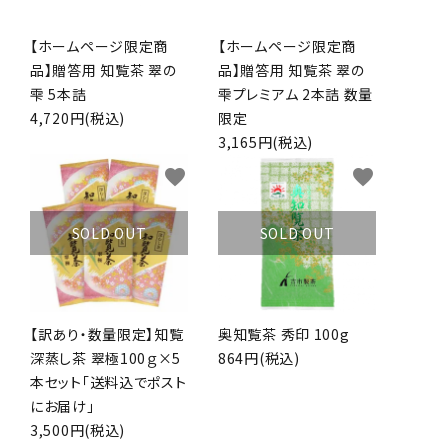
【ホームページ限定商
【ホームページ限定商
品】贈答用 知覧茶 翠の
品】贈答用 知覧茶 翠の
雫 5本詰
雫プレミアム 2本詰 数量
4,720円(税込)
限定
3,165円(税込)
favorite
favorite
SOLD OUT
SOLD OUT
【訳あり・数量限定】知覧
奥知覧茶 秀印 100g
深蒸し茶 翠極100ｇ×5
864円(税込)
本セット「送料込でポスト
にお届け」
3,500円(税込)