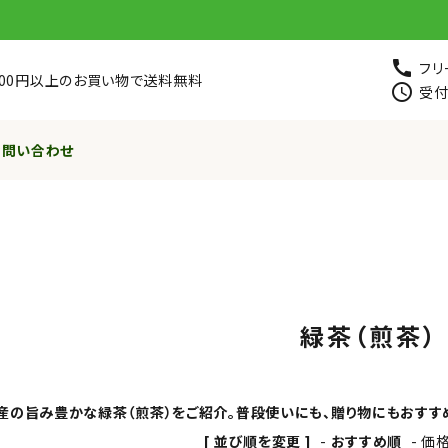
call
フリ
,800円以上のお買い物で送料無料
schedule
受付
お問い合わせ
緑茶（煎茶）
産の旨み豊かな緑茶（煎茶）をご紹介。普段使いにも、贈り物にもおすす
[ 並び順を変更 ]
-
おすすめ順
-
価