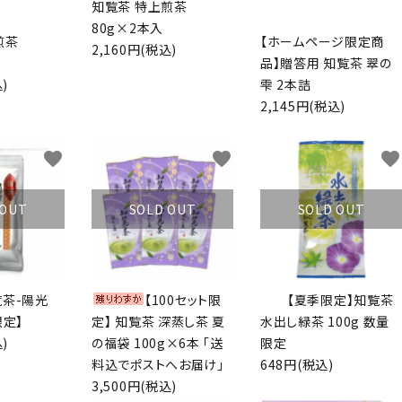
知覧茶 特上煎茶
80g×2本入
煎茶
【ホームページ限定商
2,160円(税込)
品】贈答用 知覧茶 翠の
)
雫 2本詰
2,145円(税込)
favorite
favorite
favorite
 OUT
SOLD OUT
SOLD OUT
覧茶-陽光
【100セット限
【夏季限定】知覧茶
限定】
定】 知覧茶 深蒸し茶 夏
水出し緑茶 100g 数量
)
の福袋 100g×6本 「送
限定
料込でポストへお届け」
648円(税込)
3,500円(税込)