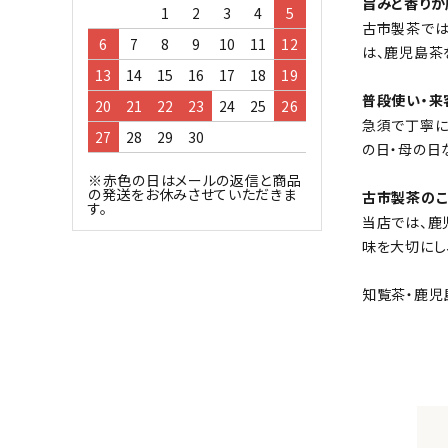
旨みと香りが
1
2
3
4
5
古市製茶では
6
7
8
9
10
11
12
は、鹿児島茶
13
14
15
16
17
18
19
普段使い・来
20
21
22
23
24
25
26
急須で丁寧に
27
28
29
30
の日・母の日
※赤色の日はメールの返信と商品
の発送をお休みさせていただきま
古市製茶のこ
す。
当店では、鹿
味を大切にし
知覧茶・鹿児